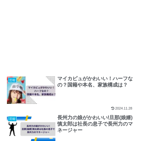
マイカピュがかわいい！ハーフな
芸能
の？国籍や本名、家族構成は？
2024.11.28
長州力の娘がかわいい!旦那(娘婿)
芸能
慎太郎は社長の息子で長州力のマ
ネージャー