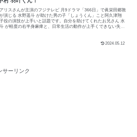
 中村 羽叶くん！
アリスさんが主演のフジテレビ 月9ドラマ「366日」で眞栄田郷敦
が演じる 水野遥斗 が助けた男の子「しょうくん」こと阿久津翔
子役の演技が上手いと話題です。自分を助けてくれたお兄さん 水
斗 が軽度の右半身麻痺と、日常生活の動作が上手くできない失行
記憶障害・・・になってしまった。そんなお兄さんの病室に一輪
を届ける。とても難しい役なのに表情から色々な気持ちが伝わっ
るとても惹きつけられる演技でしたよね。そんな翔くんを演じて
2024.05.12
子役は中村 羽叶 くんです。なかむら うきょう 読むそうです。今
 今 話題の子役中村 羽叶 くんのプロフィールや出演作品につい
ェックしてみたいと思います。
ンサーリンク