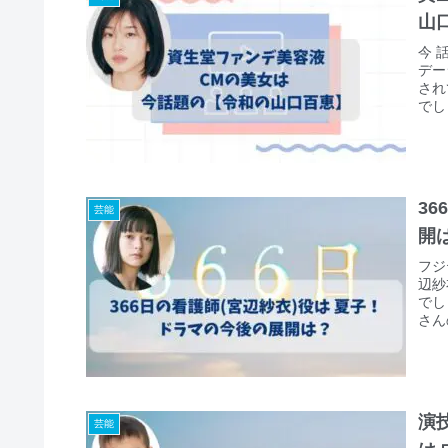
山
今 
デー
され
でし
プロ
3
芸能
開
フジ
辺紗
でし
さん
思い
演
芸能