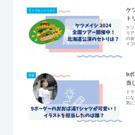
ケ
ライブセットリスト
ト
ケツ
リア
の会
イブ
思い
9
衣装
当
ドラ
にな
気に