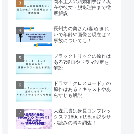
岡本圭人の結婚相手は？現
在や彼女・脱退理由まで徹
底解説
長州力の奥さん(妻)がきれ
いで年齢や画像と現在は？
事故についても！
ブラックトリックの原作は
ある?漫画やドラマ設定を
解説
ドラマ「クロスロード」の
原作はある？キャストやあ
らすじも解説
大森元貴は身長コンプレッ
クス？160cm198cm説やサ
バ読みの噂を調査！