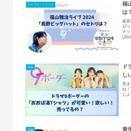
福
ライブセットリスト
は
老若
17
ナツ
(2
とて
でラ
トリ
ック
ド
衣装
し
見ま
ね！
じよ
資
芸能