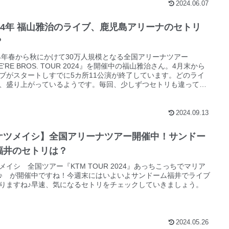
2024.06.07
024年 福山雅治のライブ、鹿児島アリーナのセトリ
？
24年春から秋にかけて30万人規模となる全国アリーナツアー
E'RE BROS. TOUR 2024』を開催中の福山雅治さん。4月末から
ブがスタートしすでに5カ所11公演が終了しています。どのライ
、盛り上がっているようです。毎回、少しずつセトリも違ってい
ですよね。というわけで、今回は5月25日と26日に鹿児島で開催
たライブのセットリストをチェックしてみたいと思います。
2024.09.13
ケツメイシ】全国アリーナツアー開催中！サンドー
福井のセトリは？
メイシ 全国ツアー『KTM TOUR 2024』あっちこっちでマリア
♪ が開催中ですね！今週末にはいよいよサンドーム福井でライブ
りますね♪早速、気になるセトリをチェックしていきましょう。
2024.05.26