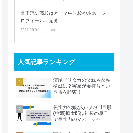
北里琉の高校はどこ？中学校や本名・プ
ロフィールも紹介
2026.06.04
芸能
人気記事ランキング
濱尾ノリタカの父親や家族
構成は？実家が金持ちとい
う噂を調査！
長州力の娘がかわいい!旦那
(娘婿)慎太郎は社長の息子
で長州力のマネージャー