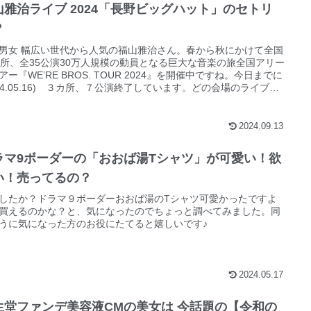
山雅治ライブ 2024「長野ビッグハット」のセトリ
？
男女 幅広い世代から人気の福山雅治さん。春から秋にかけて全国
ヶ所、全35公演30万人規模の動員となる巨大な音楽の旅全国アリー
アー『WE’RE BROS. TOUR 2024』を開催中ですね。今日までに
024.05.16) ３カ所、７公演終了しています。どの会場のライブも
も盛り上がっていたようです。今週末には「長野ビッグハット」
イブが開催されます。ライブといえば、やはり気になるのはセッ
ストです。というわけで、福山雅治さんのライブのセトリをチェ
2024.09.13
していきたいと思います。
ラマ9ボーダーの「おおば湯Tシャツ」が可愛い！欲
い！売ってるの？
したか？ドラマ９ボーダーおおば湯のTシャツ可愛かったですよ
買えるのかな？と、気になったのでちょっと調べてみました。同
うに気になった方のお役にたてると嬉しいです♪
2024.05.17
生堂ファンデ美容液CMの美女は 今話題の【令和の