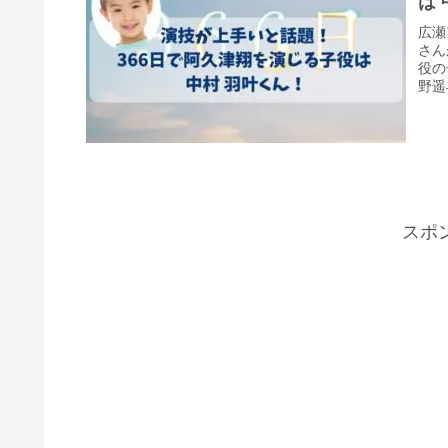
は
広瀬
さん
役の
野遥
症、
の花
てく
いる
回は
てチ
スポ