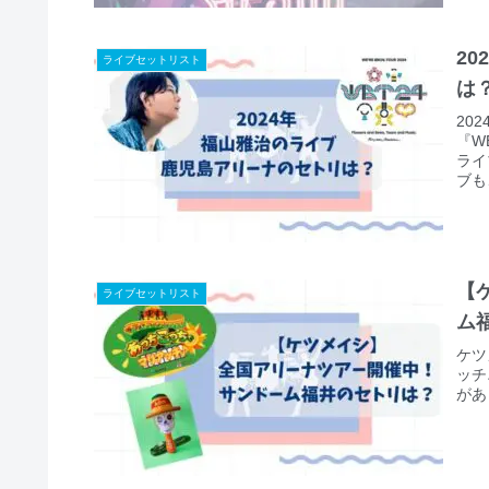
2
ライブセットリスト
は
20
『W
ライ
ブも
るん
され
【
ライブセットリスト
ム
ケツ
ッチ
があ