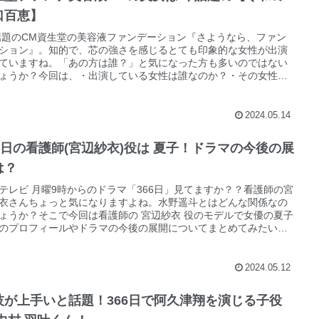
口百恵】
話題のCM資生堂の美容液ファンデーション『さようなら、ファン
ション』。知的で、芯の強さを感じるとても印象的な女性が出演
ていますね。「あの方は誰？」と気になった方も多いのではない
ょうか？今回は、・出演している女性は誰なのか？・その女性の
フィールは？について記事にしていきたいと思います。
2024.05.14
66日の看護師(宮辺紗衣)役は 夏子！ドラマの今後の展
は？
テレビ 月曜9時からのドラマ「366日」見てますか？？看護師の宮
衣さんちょっと気になりますよね。水野遥斗とはどんな関係なの
ょうか？そこで今回は看護師の 宮辺紗衣 役のモデルで女優の夏子
のプロフィールやドラマの今後の展開についてまとめてみたいと
ます。
2024.05.12
技が上手いと話題！366日で阿久津翔を演じる子役