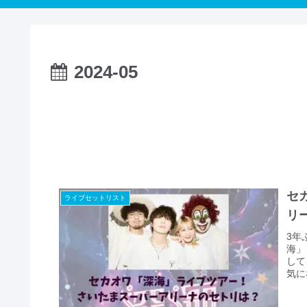
2024-05
セ
ライブセットリスト
リ
3年ぶ
海」
して
気に