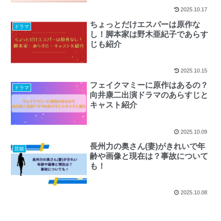
2025.10.17
ちょっとだけエスパーは原作な
ドラマ
し！脚本家は野木亜紀子であらす
じも紹介
2025.10.15
フェイクマミーに原作はあるの？
ドラマ
向井康二出演ドラマのあらすじと
キャスト紹介
2025.10.09
長州力の奥さん(妻)がきれいで年
芸能
齢や画像と現在は？事故について
も！
2025.10.08