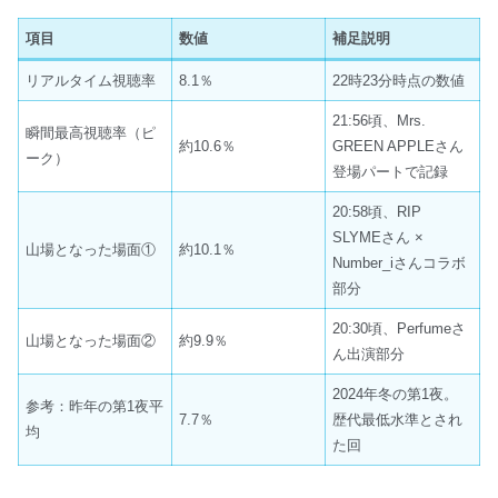
項目
数値
補足説明
リアルタイム視聴率
8.1％
22時23分時点の数値
21:56頃、Mrs.
瞬間最高視聴率（ピ
約10.6％
GREEN APPLEさん
ーク）
登場パートで記録
20:58頃、RIP
SLYMEさん ×
山場となった場面①
約10.1％
Number_iさんコラボ
部分
20:30頃、Perfumeさ
山場となった場面②
約9.9％
ん出演部分
2024年冬の第1夜。
参考：昨年の第1夜平
7.7％
歴代最低水準とされ
均
た回