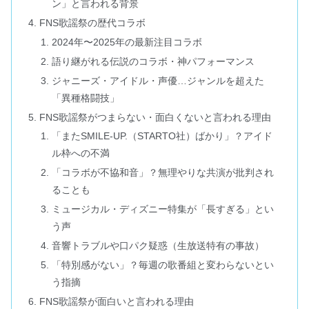
ン」と言われる背景
FNS歌謡祭の歴代コラボ
2024年〜2025年の最新注目コラボ
語り継がれる伝説のコラボ・神パフォーマンス
ジャニーズ・アイドル・声優…ジャンルを超えた
「異種格闘技」
FNS歌謡祭がつまらない・面白くないと言われる理由
「またSMILE-UP.（STARTO社）ばかり」？アイド
ル枠への不満
「コラボが不協和音」？無理やりな共演が批判され
ることも
ミュージカル・ディズニー特集が「長すぎる」とい
う声
音響トラブルや口パク疑惑（生放送特有の事故）
「特別感がない」？毎週の歌番組と変わらないとい
う指摘
FNS歌謡祭が面白いと言われる理由