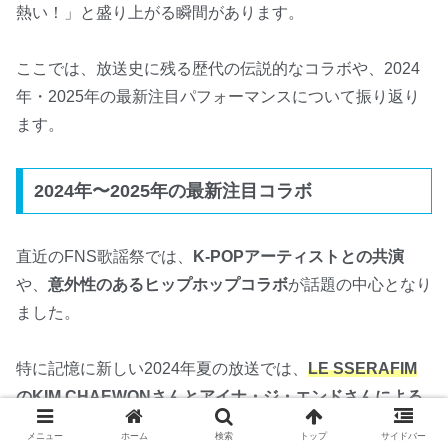
熱い！」と盛り上がる瞬間があります。
ここでは、放送史に残る歴代の伝説的なコラボや、2024
年・2025年の最新注目パフォーマンスについて振り返り
ます。
2024年〜2025年の最新注目コラボ
直近のFNS歌謡祭では、
K-POPアーティストとの共演
や、
意外性のあるヒップホップコラボ
が話題の中心となり
ました。
特に記憶に新しい2024年夏の放送では、
LE SSERAFIM
のKIM CHAEWONさん
と
アイナ・ジ・エンドさん
による
宇多田ヒカルさんの名曲
『First Love』
のカバー
が大きな
メニュー
ホーム
検索
トップ
サイドバー