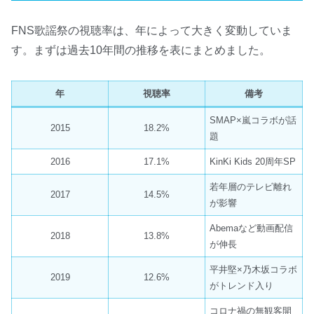
FNS歌謡祭の視聴率は、年によって大きく変動していま
す。まずは過去10年間の推移を表にまとめました。
年
視聴率
備考
SMAP×嵐コラボが話
2015
18.2%
題
2016
17.1%
KinKi Kids 20周年SP
若年層のテレビ離れ
2017
14.5%
が影響
Abemaなど動画配信
2018
13.8%
が伸長
平井堅×乃木坂コラボ
2019
12.6%
がトレンド入り
コロナ禍の無観客開