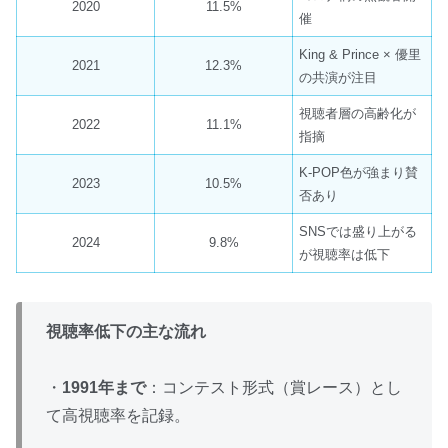
2020
11.5%
催
King & Prince × 優里
2021
12.3%
の共演が注目
視聴者層の高齢化が
2022
11.1%
指摘
K-POP色が強まり賛
2023
10.5%
否あり
SNSでは盛り上がる
2024
9.8%
が視聴率は低下
視聴率低下の主な流れ
・
1991年まで
：コンテスト形式（賞レース）とし
て高視聴率を記録。