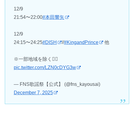
12/9
21:54〜22:00
#本田響矢
12/9
24:15〜24:25
#DISH
//
#KingandPrince
他
※一部地域を除く🙇‍♀️
pic.twitter.com/LZN0cDYG3w
— FNS歌謡祭【公式】 (@fns_kayousai)
December 7, 2025