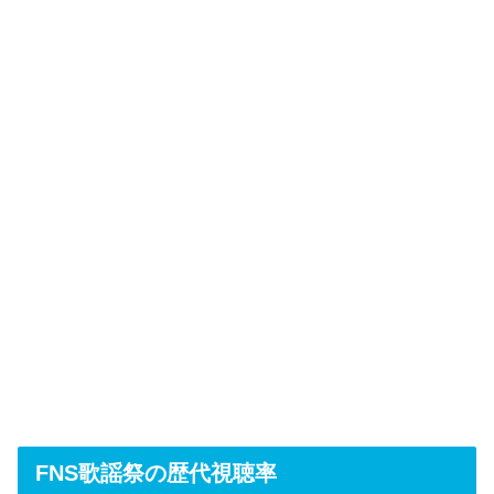
FNS歌謡祭の歴代視聴率