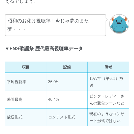
えるでしょう。
昭和のお化け視聴率！今じゃ夢のまた
夢・・・
▼FNS歌謡祭 歴代最高視聴率データ
項目
記録
備考
1977年（第6回）放
平均視聴率
36.0%
送
ピンク・レディーさ
瞬間最高
46.4%
んの受賞シーンなど
現在のようなコンサ
放送形式
コンテスト形式
ート形式ではない