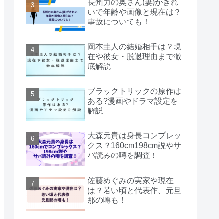
長州力の奥さん(妻)がきれ
いで年齢や画像と現在は？
事故についても！
岡本圭人の結婚相手は？現
在や彼女・脱退理由まで徹
底解説
ブラックトリックの原作は
ある?漫画やドラマ設定を
解説
大森元貴は身長コンプレッ
クス？160cm198cm説やサ
バ読みの噂を調査！
佐藤めぐみの実家や現在
は？若い頃と代表作、元旦
那の噂も！