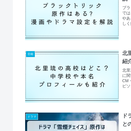
ブラ
では
やあ
しく
北
芸能
紹
北里
に関
CM
ピソ
ド
ドラマ
と