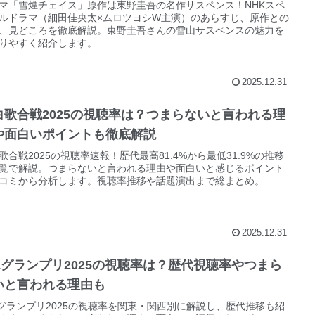
マ「雪煙チェイス」原作は東野圭吾の名作サスペンス！NHKスペ
ルドラマ（細田佳央太×ムロツヨシW主演）のあらすじ、原作との
、見どころを徹底解説。東野圭吾さんの雪山サスペンスの魅力を
りやすく紹介します。
2025.12.31
白歌合戦2025の視聴率は？つまらないと言われる理
や面白いポイントも徹底解説
歌合戦2025の視聴率速報！歴代最高81.4%から最低31.9%の推移
覧で解説。つまらないと言われる理由や面白いと感じるポイント
コミから分析します。視聴率推移や話題演出まで総まとめ。
2025.12.31
-1グランプリ2025の視聴率は？歴代視聴率やつまら
いと言われる理由も
1グランプリ2025の視聴率を関東・関西別に解説し、歴代推移も紹