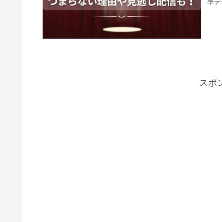
率デ
スポ