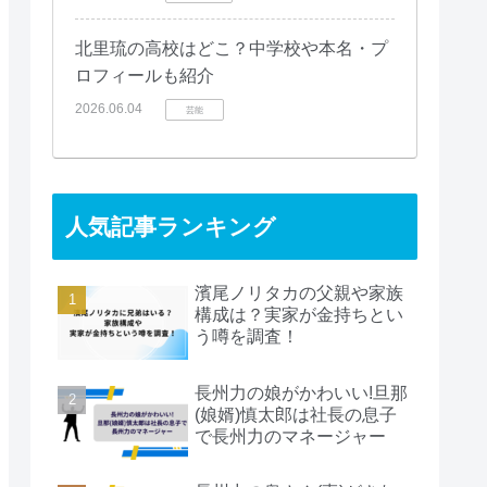
北里琉の高校はどこ？中学校や本名・プ
ロフィールも紹介
2026.06.04
芸能
人気記事ランキング
濱尾ノリタカの父親や家族
構成は？実家が金持ちとい
う噂を調査！
長州力の娘がかわいい!旦那
(娘婿)慎太郎は社長の息子
で長州力のマネージャー