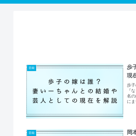
歩
芸能
現
歩子
『な
名の
にま
岡
芸能