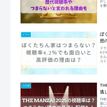
介し
を整
ぼ
ドラマ
想
ドラ
4.
さん
コミ
く紹
TH
その他
逃
TH
逆に