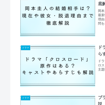
底
岡本
最新
理由
問を
す。
ド
ドラマ
ら
ドラ
ロス
主題
ブ
ドラマ
説