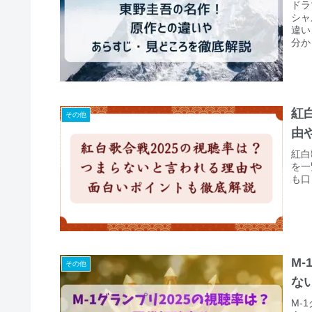
ドラ
シャ
違い
分か
紅
その他
由
紅白
を一
も口
M
その他
な
M-