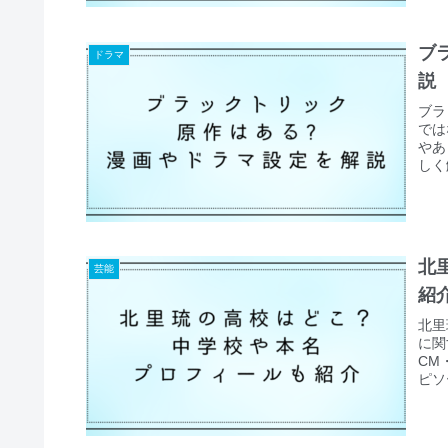
ブ
ドラマ
説
ブラ
では
やあ
しく
北
芸能
紹
北里
に関
CM
ピソ