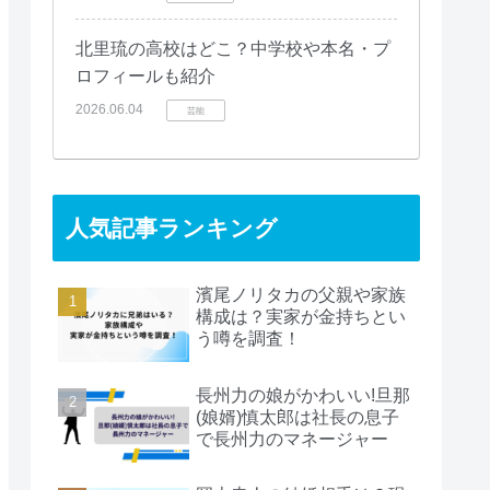
北里琉の高校はどこ？中学校や本名・プ
ロフィールも紹介
2026.06.04
芸能
人気記事ランキング
濱尾ノリタカの父親や家族
構成は？実家が金持ちとい
う噂を調査！
長州力の娘がかわいい!旦那
(娘婿)慎太郎は社長の息子
で長州力のマネージャー