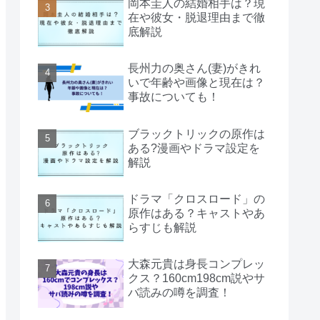
岡本圭人の結婚相手は？現
在や彼女・脱退理由まで徹
底解説
長州力の奥さん(妻)がきれ
いで年齢や画像と現在は？
事故についても！
ブラックトリックの原作は
ある?漫画やドラマ設定を
解説
ドラマ「クロスロード」の
原作はある？キャストやあ
らすじも解説
大森元貴は身長コンプレッ
クス？160cm198cm説やサ
バ読みの噂を調査！