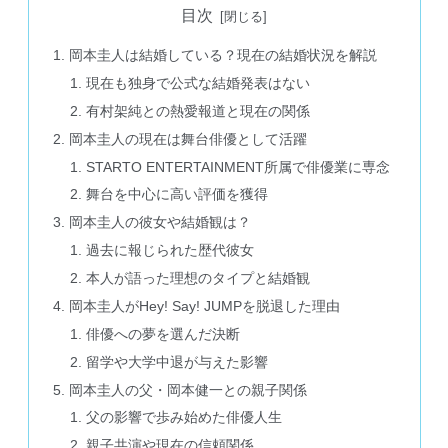
目次
岡本圭人は結婚している？現在の結婚状況を解説
現在も独身で公式な結婚発表はない
有村架純との熱愛報道と現在の関係
岡本圭人の現在は舞台俳優として活躍
STARTO ENTERTAINMENT所属で俳優業に専念
舞台を中心に高い評価を獲得
岡本圭人の彼女や結婚観は？
過去に報じられた歴代彼女
本人が語った理想のタイプと結婚観
岡本圭人がHey! Say! JUMPを脱退した理由
俳優への夢を選んだ決断
留学や大学中退が与えた影響
岡本圭人の父・岡本健一との親子関係
父の影響で歩み始めた俳優人生
親子共演や現在の信頼関係