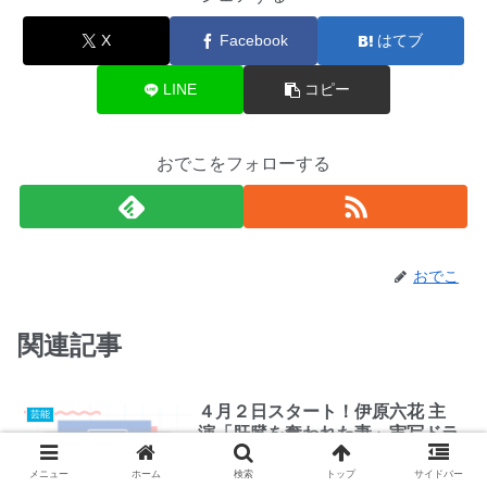
X
Facebook
はてブ
LINE
コピー
おでこをフォローする
おでこ
関連記事
４月２日スタート！伊原六花 主
芸能
演「肝臓を奪われた妻」実写ドラ
マ化決定！
メニュー
ホーム
検索
トップ
サイドバー
人気漫画「肝臓を奪われた妻」の実写ド