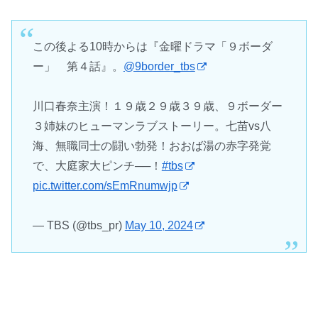
この後よる10時からは『金曜ドラマ「９ボーダ
ー」 第４話』。
@9border_tbs
川口春奈主演！１９歳２９歳３９歳、９ボーダー
３姉妹のヒューマンラブストーリー。七苗vs八
海、無職同士の闘い勃発！おおば湯の赤字発覚
で、大庭家大ピンチ──！
#tbs
pic.twitter.com/sEmRnumwjp
— TBS (@tbs_pr)
May 10, 2024