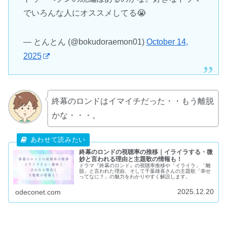
でいろんな人にオススメしてる😭
— とんとん (@bokudoraemon01)
October 14,
2025
終幕のロンドはイマイチだった・・もう離脱
かな・・・。
終幕のロンドの視聴率の推移｜イライラする・微
妙と言われる理由と主題歌の情報も！
ドラマ『終幕のロンド』の視聴率推移や「イライラ」「離
脱」と言われた理由、そして千葉雄喜さんの主題歌「幸せ
ってなに？」の魅力をわかりやすく解説します。
2025.12.20
odeconet.com