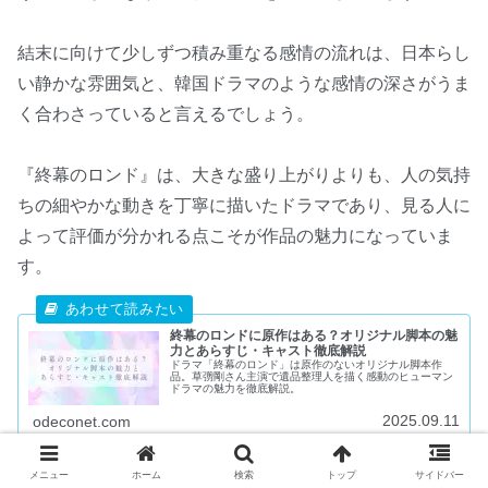
結末に向けて少しずつ積み重なる感情の流れは、日本らし
い静かな雰囲気と、韓国ドラマのような感情の深さがうま
く合わさっていると言えるでしょう。
『終幕のロンド』は、大きな盛り上がりよりも、人の気持
ちの細やかな動きを丁寧に描いたドラマであり、見る人に
よって評価が分かれる点こそが作品の魅力になっていま
す。
終幕のロンドに原作はある？オリジナル脚本の魅
力とあらすじ・キャスト徹底解説
ドラマ「終幕のロンド」は原作のないオリジナル脚本作
品。草彅剛さん主演で遺品整理人を描く感動のヒューマン
ドラマの魅力を徹底解説。
2025.09.11
odeconet.com
メニュー
ホーム
検索
トップ
サイドバー