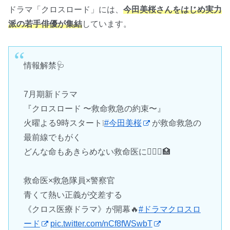
ドラマ「クロスロード」には、
今田美桜さんをはじめ実力
派の若手俳優が集結
しています。
情報解禁🩺
7月期新ドラマ
『クロスロード 〜救命救急の約束〜』
火曜よる9時スタート❕
#今田美桜
が救命救急の
最前線でもがく
どんな命もあきらめない救命医に👩🏻‍⚕️🏥
救命医×救急隊員×警察官
青くて熱い正義が交差する
《クロス医療ドラマ》が開幕🔥
#ドラマクロスロ
ード
pic.twitter.com/nCf8fWSwbT