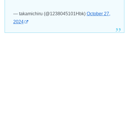
— takamichiru (@1238045101Hbk)
October 27,
2024