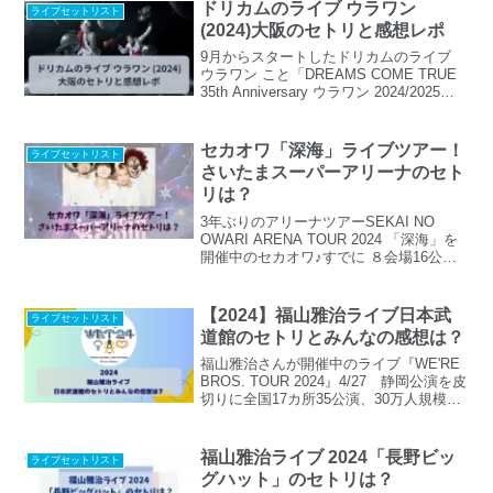
ドリカムのライブ ウラワン
ライブセットリスト
(2024)大阪のセトリと感想レポ
9月からスタートしたドリカムのライブ
ウラワン こと「DREAMS COME TRUE
35th Anniversary ウラワン 2024/2025」
埼玉・東京・福岡を経ていよいよ明日は
大阪～～～‼毎回 ど渋で どレアなディ
ープ過ぎるセトリでベイビーズ達を盛り
セカオワ「深海」ライブツアー！
ライブセットリスト
上げているドリカム大阪では、どんなラ
さいたまスーパーアリーナのセト
イブで どんなセトリなのか気になりま
リは？
す！というわけで、今回は【ドリカムの
ライブ ウラワン (2024)大阪のセトリと感
3年ぶりのアリーナツアーSEKAI NO
想レポ】と題して、ドリカムのライブ、
OWARI ARENA TOUR 2024 「深海」を
ウラワン2024の気になるセットリストや
開催中のセカオワ♪すでに ８会場16公演
参戦したベイビーズの反応をチェックし
が終了しています。そして、いよいよ明
ていきたいと思います。
日はさいたまスーパーアリーナでのライ
ブですね！気になるセトリをチェックし
【2024】福山雅治ライブ日本武
ライブセットリスト
てみましょう！
道館のセトリとみんなの感想は？
福山雅治さんが開催中のライブ『WE'RE
BROS. TOUR 2024』4/27 静岡公演を皮
切りに全国17カ所35公演、30万人規模の
アリーナツアーを開催中です。そしてい
よいよ、今ツアーファイナル日本武道館
公演を迎えます。今回は、そんな福山雅
福山雅治ライブ 2024「長野ビッ
ライブセットリスト
治さんのファイナルツアー 日本武道館公
グハット」のセトリは？
演のセトリとみんなの感想をチェックし