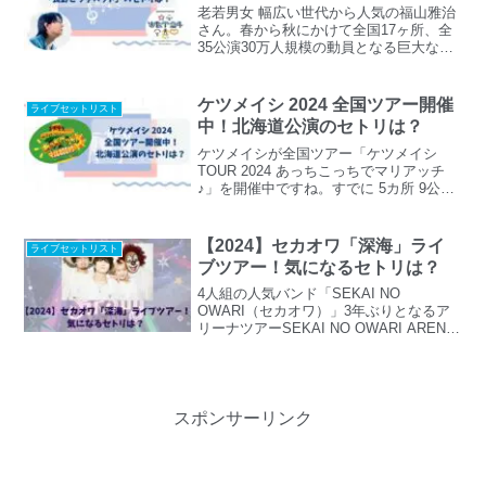
ていきたいと思います。
老若男女 幅広い世代から人気の福山雅治
さん。春から秋にかけて全国17ヶ所、全
35公演30万人規模の動員となる巨大な音
楽の旅全国アリーナツアー『WE’RE
BROS. TOUR 2024』を開催中ですね。今
日までに(2024.05.16) ３カ所、７公演終
ケツメイシ 2024 全国ツアー開催
ライブセットリスト
了しています。どの会場のライブもとて
中！北海道公演のセトリは？
も盛り上がっていたようです。今週末に
は「長野ビッグハット」でライブが開催
ケツメイシが全国ツアー「ケツメイシ
されます。ライブといえば、やはり気に
TOUR 2024 あっちこっちでマリアッチ
なるのはセットリストです。というわけ
♪」を開催中ですね。すでに 5カ所 9公演
で、福山雅治さんのライブのセトリをチ
を終えています。どの会場でもとても盛
ェックしていきたいと思います。
り上がっているようですね♪本日予定され
ているライブの開催場所は北海道～！気
【2024】セカオワ「深海」ライ
ライブセットリスト
になるセトリをチェックしてみたいと思
ブツアー！気になるセトリは？
います。
4人組の人気バンド「SEKAI NO
OWARI（セカオワ）」3年ぶりとなるア
リーナツアーSEKAI NO OWARI ARENA
TOUR 2024 「深海」が開催されています
ね！追加公演も発表され全国15会場33公
演！セカオワのライブといえば楽曲の世
界観あふれる演出ですよね。老若男女、
どんな人たちも魅了してしまう、テーマ
スポンサーリンク
パークに迷い込んだようなセカオワが創
り出す世界観。ライブの演出がとても人
気ですよね。そして、そんなライブのセ
ットリストも気になります。というわけ