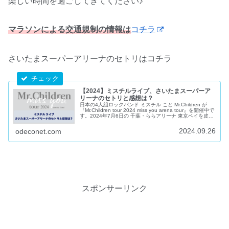
楽しい時間を過ごしてきてください♪
マラソンによる交通規制の情報は
コチラ
さいたまスーパーアリーナのセトリはコチラ
【2024】ミスチルライブ、さいたまスーパーア
リーナのセトリと感想は？
日本の4人組ロックバンド ミスチル こと Mr.Children が
『Mr.Children tour 2024 miss you arena tour』を開催中で
す。2024年7月6日の 千葉・ららアリーナ 東京ベイを皮切
りに全国11会場22公演！そして、神奈川と大阪での追加公
演も発表されました。今回はそんなミスチルのライブさい
2024.09.26
odeconet.com
たまスーパーアリーナ公演のセトリとみんなの感想をチェ
ックしていきたいと思います。
スポンサーリンク