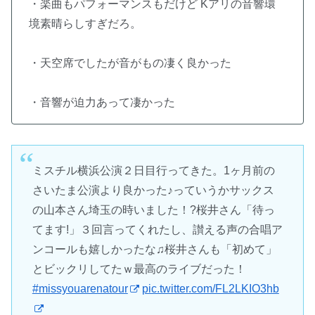
・楽曲もパフォーマンスもだけど Kアリの音響環
境素晴らしすぎだろ。
・天空席でしたが音がもの凄く良かった
・音響が迫力あって凄かった
ミスチル横浜公演２日目行ってきた。1ヶ月前の
さいたま公演より良かった♪っていうかサックス
の山本さん埼玉の時いました！?桜井さん「待っ
てます!」３回言ってくれたし、讃える声の合唱ア
ンコールも嬉しかったな♫桜井さんも「初めて」
とビックリしてたｗ最高のライブだった！
#missyouarenatour
pic.twitter.com/FL2LKIO3hb