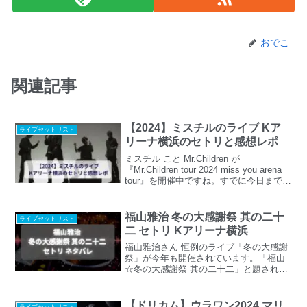
おでこ
関連記事
【2024】ミスチルのライブ Kア
ライブセットリスト
リーナ横浜のセトリと感想レポ
ミスチル こと Mr.Children が
『Mr.Children tour 2024 miss you arena
tour』を開催中ですね。すでに今日までに
11会場22公演が終了しています。そし
て、いよいよ今週末の10月26日（土）・
27日（日）には追加公演が決定したKア
福山雅治 冬の大感謝祭 其の二十
ライブセットリスト
リーナ横浜でのライブがあります。楽し
二 セトリ Kアリーナ横浜
みですね♪今回は【2024】ミスチルのライ
ブ Kアリーナ横浜のセトリと感想レポと
福山雅治さん 恒例のライブ「冬の大感謝
題して、気になるセットリストやライブ
祭」が今年も開催されています。「福山
の感想をチェックしてみたいと思いま
☆冬の大感謝祭 其の二十二」と題された
す。
今回の公演は、Kアリーナ横浜で行われま
す。福山雅治ファンにとって、このライ
ブは年末の楽しみですよね。毎年 神セト
【ドリカム】ウラワン2024 マリ