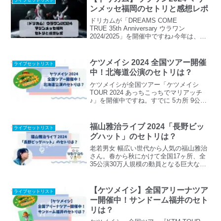
ライブセットリスト
リで観客を魅了する福山雅治さんの冬の
ンメッセ福岡のセトリと感想レポ
大感謝祭。今年の冬の大感謝祭は、どん
なセトリなのか気になります。この記事
ドリカムが「DREAMS COME
では【福山雅治 冬の大感謝祭 其の二十二
TRUE 35th Anniversary ウラワン
セトリ Kアリーナ横浜】と題して、福山
2024/2025」を開催中ですね♪今年は、ド
雅治さんのライブ「福山☆冬の大感謝祭
リカムデビュー35周年とウラワンが重な
其の二十二」全日程のセトリをチェック
るミラクルイヤー！9月末のさいたまスー
していきたいと思います。
パーアリーナ、10月初めの国立代々木競
ケツメイシ 2024 全国ツアー開催
ライブセットリスト
技場。そして、10月12日（土）13日
中！北海道公演のセトリは？
（日）はいよいよマリンメッセ福岡での
公演があります。８年ぶりに開催される
ケツメイシが全国ツアー「ケツメイシ
ドリカムのウラワン。セットリストも気
TOUR 2024 あっちこっちでマリアッチ
になります！今回は、ドリカムウラワン
♪」を開催中ですね。すでに 5カ所 9公演
2024マリンメッセ福岡のライブのセトリ
を終えています。どの会場でもとても盛
とライブに参戦したベイビーズたちの感
り上がっているようですね♪本日予定され
想をチェックしていきたいと思います。
ているライブの開催場所は北海道～！気
福山雅治ライブ 2024「長野ビッ
ライブセットリスト
になるセトリをチェックしてみたいと思
グハット」のセトリは？
います。
老若男女 幅広い世代から人気の福山雅治
さん。春から秋にかけて全国17ヶ所、全
35公演30万人規模の動員となる巨大な音
楽の旅全国アリーナツアー『WE’RE
BROS. TOUR 2024』を開催中ですね。今
日までに(2024.05.16) ３カ所、７公演終
【ケツメイシ】全国アリーナツア
ライブセットリスト
了しています。どの会場のライブもとて
ー開催中！サンドーム福井のセト
も盛り上がっていたようです。今週末に
リは？
は「長野ビッグハット」でライブが開催
されます。ライブといえば、やはり気に