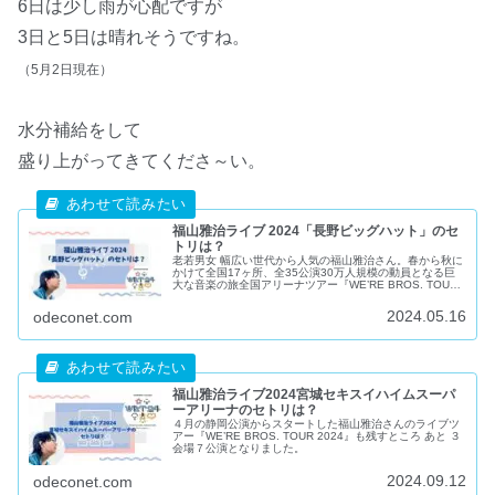
6日は少し雨が心配ですが
3日と5日は晴れそうですね。
（5月2日現在）
水分補給をして
盛り上がってきてくださ～い。
福山雅治ライブ 2024「長野ビッグハット」のセ
トリは？
老若男女 幅広い世代から人気の福山雅治さん。春から秋に
かけて全国17ヶ所、全35公演30万人規模の動員となる巨
大な音楽の旅全国アリーナツアー『WE’RE BROS. TOUR
2024』を開催中ですね。今日までに(2024.05.16) ３カ
所、７公演終了しています。どの会場のライブもとても盛
2024.05.16
odeconet.com
り上がっていたようです。今週末には「長野ビッグハッ
ト」でライブが開催されます。ライブといえば、やはり気
になるのはセットリストです。というわけで、福山雅治さ
んのライブのセトリをチェックしていきたいと思います。
福山雅治ライブ2024宮城セキスイハイムスーパ
ーアリーナのセトリは？
４月の静岡公演からスタートした福山雅治さんのライブツ
アー『WE’RE BROS. TOUR 2024』も残すところ あと ３
会場７公演となりました。
2024.09.12
odeconet.com