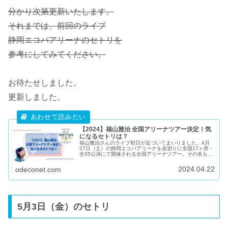
分かり次第更新いたします。
それまでは、前回のライブ
静岡エコパアリーナのセトリを
参考にしてみてください。
お待たせしました。
更新しました。
【2024】福山雅治 全国アリーナツアー決定！気
になるセトリは？
福山雅治さんのライブ初日が近づいてまいりました。4月
27日（土）の静岡エコパアリーナを皮切りに全国17ヶ所・
全35公演にて開催される全国アリーナツアー。その名も
『WE'RE BROS. TOUR 2024 Flowers and Bees, Tears
and Music.』
2024.04.22
odeconet.com
5月3日（金）のセトリ