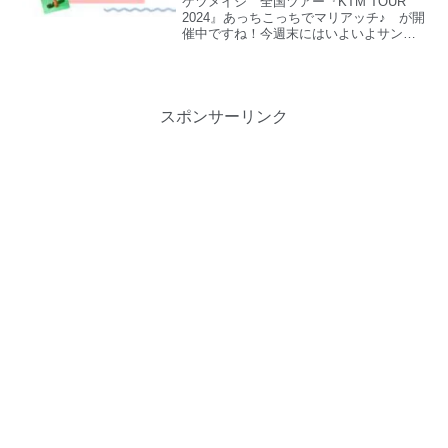
ケツメイシ 全国ツアー『KTM TOUR
なるのはセットリストです。というわけ
2024』あっちこっちでマリアッチ♪ が開
で、福山雅治さんのライブのセトリをチ
催中ですね！今週末にはいよいよサンド
ェックしていきたいと思います。
ーム福井でライブがありますね♪早速、気
になるセトリをチェックしていきましょ
う。
スポンサーリンク