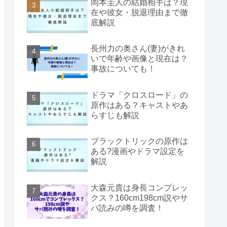
岡本圭人の結婚相手は？現
在や彼女・脱退理由まで徹
底解説
長州力の奥さん(妻)がきれ
いで年齢や画像と現在は？
事故についても！
ドラマ「クロスロード」の
原作はある？キャストやあ
らすじも解説
ブラックトリックの原作は
ある?漫画やドラマ設定を
解説
大森元貴は身長コンプレッ
クス？160cm198cm説やサ
バ読みの噂を調査！