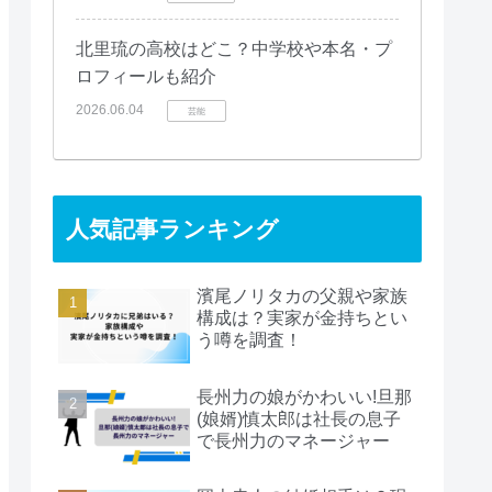
北里琉の高校はどこ？中学校や本名・プ
ロフィールも紹介
2026.06.04
芸能
人気記事ランキング
濱尾ノリタカの父親や家族
構成は？実家が金持ちとい
う噂を調査！
長州力の娘がかわいい!旦那
(娘婿)慎太郎は社長の息子
で長州力のマネージャー