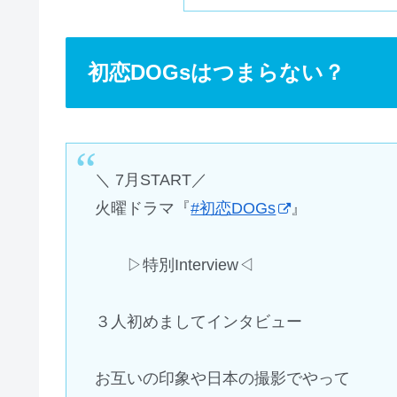
初恋DOGsはつまらない？
＼ 7月START／
火曜ドラマ『
#初恋DOGs
』
▷特別Interview◁
３人初めましてインタビュー
お互いの印象や日本の撮影でやって