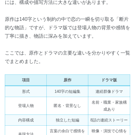
には、構成や描写方法に大きな違いがあります。
原作は140字という制約の中で恋の一瞬を切り取る「断片
的な物語」ですが、ドラマ版では登場人物の背景や感情を
丁寧に描き、物語に深みを加えています。
ここでは、原作とドラマの主要な違いを分かりやすく一覧
でまとめました。
項目
原作
ドラマ版
形式
140字の短編集
連続群像ドラマ
名前・職業・家族構
登場人物
匿名・背景なし
成あり
内容構成
独立した短編
8話の連続ストーリー
言葉の余白で感情を
映像・演技で心情を
表現方法