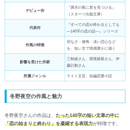
『満月の夜に君を見つける』
デビュー作
（スターツ出版文庫）
『すべての恋が終わるとしても
代表作
―140字の恋の話―』シリーズ
切なさ・後悔・淡い恋心など
作風の特徴
を、短い文で情感豊かに描く
三秋縋さん、西尾維新さん、伊
影響を受けた作家
藤計劃さん
所属ジャンル
ライト文芸、短編恋愛小説
冬野夜空の作風と魅力
冬野夜空さんの作品は、
たった140字の短い文章の中に
「恋の始まりと終わり」を凝縮する表現力
が特徴です。